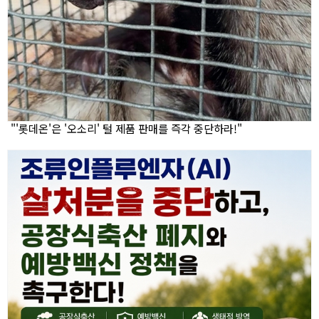
"'롯데온'은 '오소리' 털 제품 판매를 즉각 중단하라!"