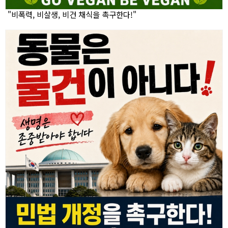
"비폭력, 비살생, 비건 채식을 촉구한다!"