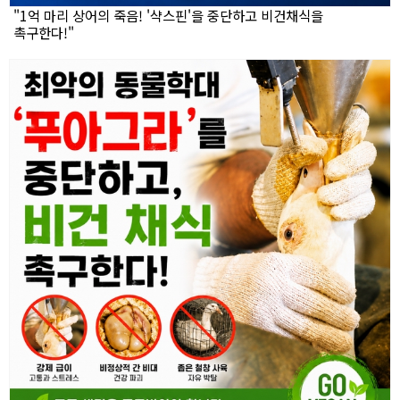
"1억 마리 상어의 죽음! '샥스핀'을 중단하고 비건채식을
촉구한다!"