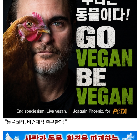
"동물권리, 비건채식 촉구한다!"