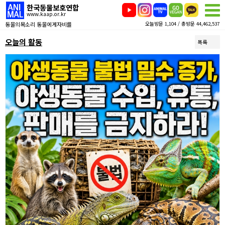
한국동물보호연합
www.kaap.or.kr
동물의목소리 동물에게자비를
오늘방문 1,104 / 총방문 44,462,537
오늘의 활동
목록