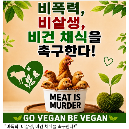
"비폭력, 비살생, 비건 채식을 촉구한다!"