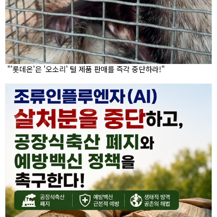
"'롯데온'은 '오소리' 털 제품 판매를 즉각 중단하라!"