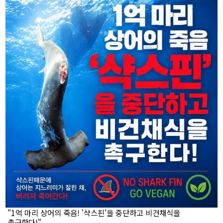
"1억 마리 상어의 죽음! '샥스핀'을 중단하고 비건채식을
촉구한다!"