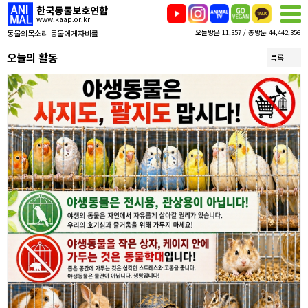
한국동물보호연합
www.kaap.or.kr
동물의목소리 동물에게자비를
오늘방문 11,357 / 총방문 44,442,356
오늘의 활동
목록