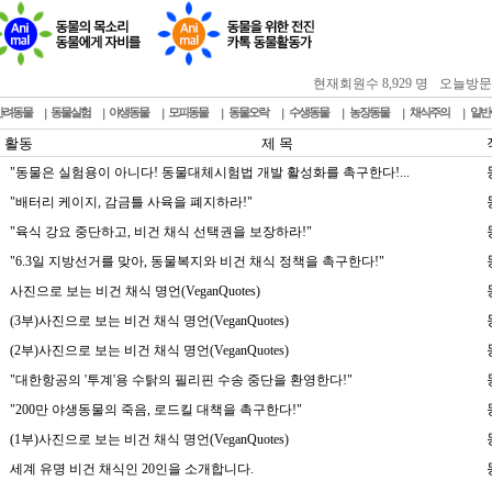
현재회원수 8,929 명
오늘방문자 :
반려동물
동물실험
야생동물
모피동물
동물오락
수생동물
농장동물
채식주의
일반
 활동
제 목
"동물은 실험용이 아니다! 동물대체시험법 개발 활성화를 촉구한다!...
"배터리 케이지, 감금틀 사육을 폐지하라!"
"육식 강요 중단하고, 비건 채식 선택권을 보장하라!"
"6.3일 지방선거를 맞아, 동물복지와 비건 채식 정책을 촉구한다!"
사진으로 보는 비건 채식 명언(VeganQuotes)
(3부)사진으로 보는 비건 채식 명언(VeganQuotes)
(2부)사진으로 보는 비건 채식 명언(VeganQuotes)
"대한항공의 '투계'용 수탉의 필리핀 수송 중단을 환영한다!"
"200만 야생동물의 죽음, 로드킬 대책을 촉구한다!"
(1부)사진으로 보는 비건 채식 명언(VeganQuotes)
세계 유명 비건 채식인 20인을 소개합니다.