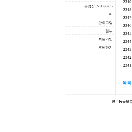
2349
동영상TV(English)
2348
책
2347
만화그림
2346
첨부
2345
회원가입
2344
후원하기
2343
2342
2341
한국동물보호연합(Ko