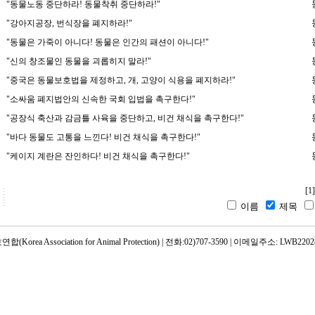
"동물노동 중단하라! 동물착취 중단하라!"
"강아지공장, 번식장을 폐지하라!"
"동물은 가죽이 아니다! 동물은 인간의 패션이 아니다!"
"신의 창조물인 동물을 괴롭히지 말라!"
"중국은 동물보호법을 제정하고, 개, 고양이 식용을 폐지하라!"
"소싸움 폐지법안의 신속한 국회 입법을 촉구한다!"
"공장식 축산과 감금틀 사육을 중단하고, 비건 채식을 촉구한다!"
"바다 동물도 고통을 느낀다! 비건 채식을 촉구한다!"
"케이지 계란은 잔인하다! 비건 채식을 촉구한다!"
[1]
이름
제목
rea Association for Animal Protection) | 전화:02)707-3590 | 이메일주소: LWB22028