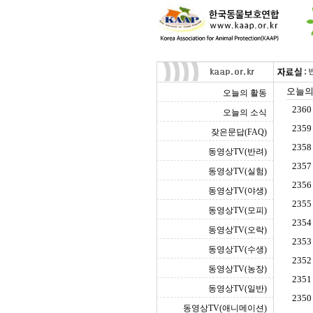
오늘의
오늘의 활동
2360
오늘의 소식
2359
잦은문답(FAQ)
2358
동영상TV(반려)
2357
동영상TV(실험)
2356
동영상TV(야생)
2355
동영상TV(모피)
2354
동영상TV(오락)
2353
동영상TV(수생)
2352
동영상TV(농장)
2351
동영상TV(일반)
2350
동영상TV(애니메이션)