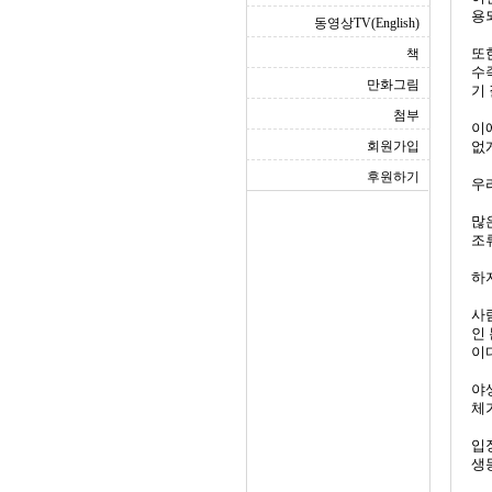
용
동영상TV(English)
또
책
수
만화그림
기
첨부
이
회원가입
없
후원하기
우
많
조
하
사
인
이
야
체
입
생