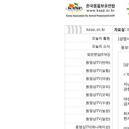
오늘의 활동
[성명
오늘의 소식
동보
잦은문답(FAQ)
동영상TV(반려)
[성
동영상TV(실험)
< 
동영상TV(야생)
지
동영상TV(모피)
관
동영상TV(오락)
야
동영상TV(수생)
금
동영상TV(농장)
하
한
동영상TV(일반)
동영상TV(애니메이션)
이