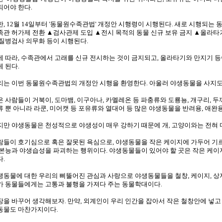
되어야 한다.
한, 12월 14일부터 '동물원수족관법' 개정안 시행령이 시행된다. 새로 시행되는
족관 허가제 전환 ▲검사관제 도입 ▲전시 목적의 동물 신규 보유 금지 ▲올라타기
 질병검사 의무화 등이 시행된다.
에 따라, 수족관에서 고래를 신규 전시하는 것이 금지되고, 올라타기와 만지기 
게 된다.
리는 이번 동물원수족관법의 개정안 시행을 환영한다. 아울러 야생동물을 사지도 
은 사람들이 거북이, 도마뱀, 이구아나, 카멜레온 등 파충류와 도룡뇽, 개구리, 두
류 뿐 아니라 라쿤, 미어캣 등 포유류와 열대어 등 많은 야생동물을 반려용, 애완
지만 야생동물은 천성적으로 야생성이 매우 강하기 때문에 개, 고양이와는 전혀 
람들이 호기심으로 혹은 잘못된 욕심으로, 야생동물을 작은 케이지에 가두어 기
 본능과 야생습성을 파괴하는 행위이다. 야생동물들이 있어야 할 곳은 작은 케이
다.
생동물에 대한 우리의 삐뚤어진 관심과 사랑으로 야생동물들을 철창, 케이지, 상자
가 동물들에게는 고통과 불행을 가져다 주는 동물학대이다.
장을 바꾸어 생각해보자. 만약, 외계인이 우리 인간을 잡아서 작은 철창안에 넣고
동물도 마찬가지이다.