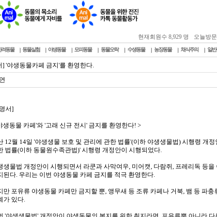
현재회원수 8,929 명
오늘방문자 :
반려동물
동물실험
야생동물
모피동물
동물오락
수생동물
농장동물
채식주의
일반
서] '야생동물카페 금지'를 환영한다.
연
명서]
'야생동물 카페'와 '고래 신규 전시' 금지를 환영한다! >
난 12월 14일 '야생생물 보호 및 관리에 관한 법률'(이하 야생생물법) 시행령 개
한 법률(이하 동물원수족관법)' 시행령 개정안이 시행되었다.
생생물법 개정안이 시행되면서 라쿤과 사막여우, 미어캣, 다람쥐, 프레리독 등을 
지된다. 우리는 이번 야생동물 카페 금지를 적극 환영한다.
지만 포유류 야생동물 카페만 금지할 뿐, 앵무새 등 조류 카페나 거북, 뱀 등 파
계가 있다.
번 '야생생물법' 개정안이 야생동물의 복지를 위한 취지라면, 포유류뿐 아니라 다