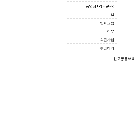
동영상TV(English)
책
만화그림
첨부
회원가입
후원하기
한국동물보호연합(Ko