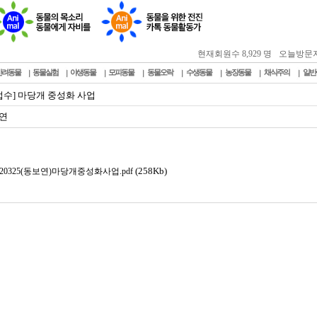
현재회원수 8,929 명
오늘방문자 : 
반려동물
동물실험
야생동물
모피동물
동물오락
수생동물
농장동물
채식주의
일반
접수] 마당개 중성화 사업
연
(258Kb)
220325(동보연)마당개중성화사업.pdf