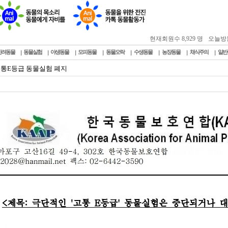
현재회원수 8,929 명
오늘방문자
반려동물
동물실험
야생동물
모피동물
동물오락
수생동물
농장동물
채식주의
일반
고통E등급 동물실험 폐지