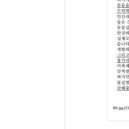
(5
001.jpg