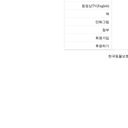
동영상TV(English)
책
만화그림
첨부
회원가입
후원하기
한국동물보호연합(Ko