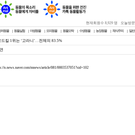
현재회원수 8,929 명
오늘방문자 :
반려동물
동물실험
야생동물
모피동물
동물오락
수생동물
농장동물
채식주의
일반
드킬 1위는 ‘고라니’…전체의 83.5%
연
ps://n.news.naver.com/mnews/article/081/0003537051?sid=102