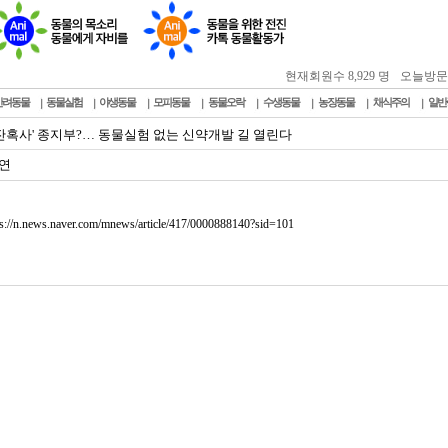
현재회원수 8,929 명
오늘방문자 :
반려동물
동물실험
야생동물
모피동물
동물오락
수생동물
농장동물
채식주의
일반
 잔혹사' 종지부?… 동물실험 없는 신약개발 길 열린다
연
ps://n.news.naver.com/mnews/article/417/0000888140?sid=101