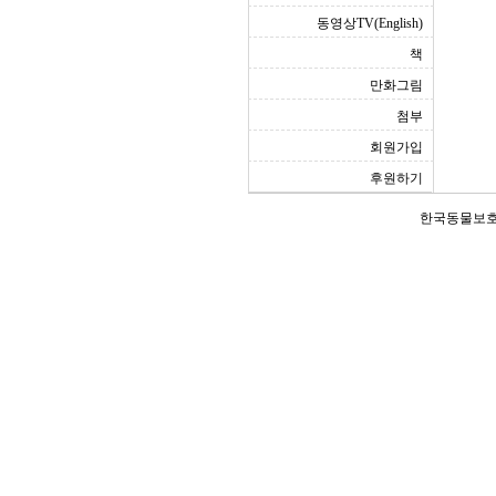
동영상TV(English)
책
만화그림
첨부
회원가입
후원하기
한국동물보호연합(Ko