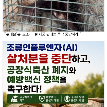
"'롯데온'은 '오소리' 털 제품 판매를 즉각 중단하라!"