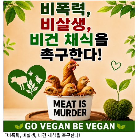
"비폭력, 비살생, 비건 채식을 촉구한다!"