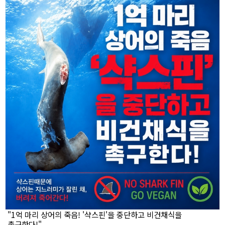
"1억 마리 상어의 죽음! '샥스핀'을 중단하고 비건채식을
촉구한다!"