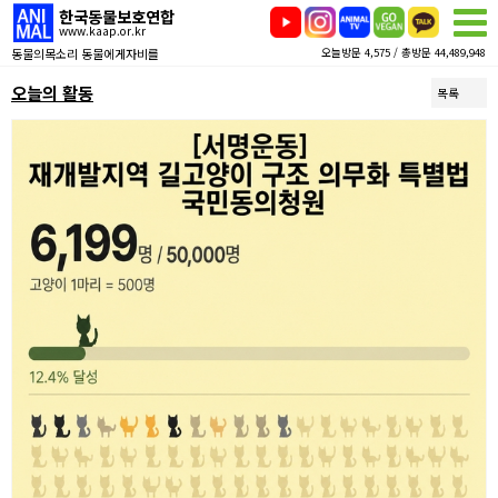
한국동물보호연합
www.kaap.or.kr
동물의목소리 동물에게자비를
오늘방문 4,575 / 총방문 44,489,948
오늘의 활동
목록