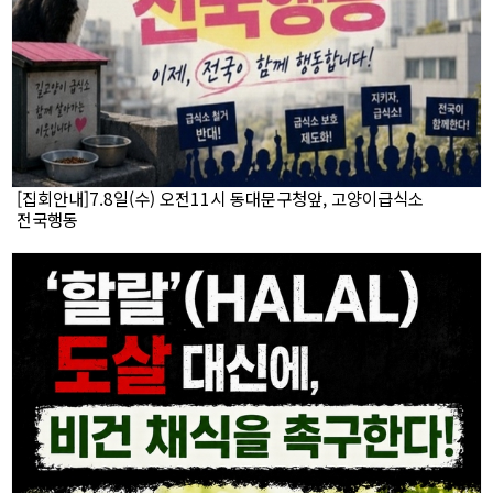
[집회안내]7.8일(수) 오전11시 동대문구청앞, 고양이급식소
전국행동