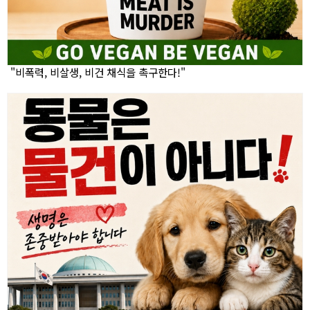
"비폭력, 비살생, 비건 채식을 촉구한다!"