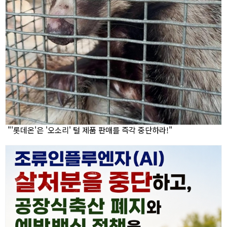
"'롯데온'은 '오소리' 털 제품 판매를 즉각 중단하라!"