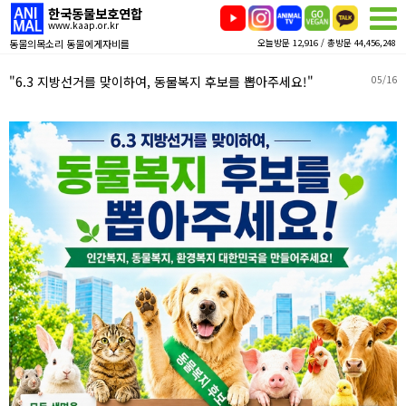
한국동물보호연합
www.kaap.or.kr
동물의목소리 동물에게자비를
오늘방문 12,916 / 총방문 44,456,248
"6.3 지방선거를 맞이하여, 동물복지 후보를 뽑아주세요!"
05/16