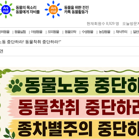
현재회원수 8,929 명
오늘방문자 : 
반려동물
동물실험
야생동물
모피동물
동물오락
수생동물
농장동물
채식주의
일반
노동 중단하라! 동물착취 중단하라!"
연