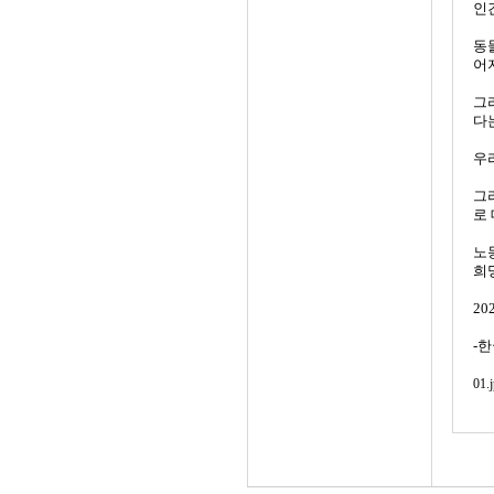
인
동
어
그
다
우
그
로
노
희
20
-
01.