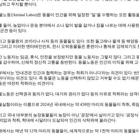
심하고 무지할 뿐이다.
물노동'(Animal Labor)은 동물이 인간을 위해 일정한 ‘일’을 수행하는 모든 활동
를 들어, 농업이나 운송 분야에서 소나 말이 밭을 갈거나 짐을 나르는 데에 사용된다
 군견 등이 있다.
리고 동물원의 코끼리나 사자 등의 동물들도 있다. 또한 돌고래나 물개 등 해양
. 그리고 이러한 엔터테인먼트, 전시 오락동물들은 훈련이나 통제로 강제되기도 
간 노동자는 임금, 휴식, 안전을 보장받지만 동물 노동자는 그렇지 않다. 그리고
을 감수하며, 신체적 정신적 고통을 동반한다. 동물노동은 인간의 이익을 위해 
부에서는 '안내견은 인간과 협력하는 경우는 착취가 아니다'라는 의견이 있다. 반
취다'라는 의견도 있다. 즉 동물은 노동을 선택하지 않았고 거부할 수도 없기 때
동은 여전히 착취라는 의견이다.
물노동은 선택권과 동의가 없다, 대가와 권리가 없다 등의 이유로 착취라는 성격이
물실험이라는 이름으로 2024년 국내에서는 약 459만 마리의 동물들이 착취, 죽임
리고 국내 대부분의 농장동물들이 농장이 아닌 '공장'에서 살아가고 있다. '공장식
 억압과 착취, 학대에 시달리다 도살되어 인간의 식탁위에 올라간다.
내에서는 매년 약 12억 마리의 동물들이, 세계적으로는 약 1천억 마리의 동물들이