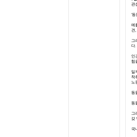
관
'동
예
견,
그
다
인
험
일
착
노
동
동
그
갖
국