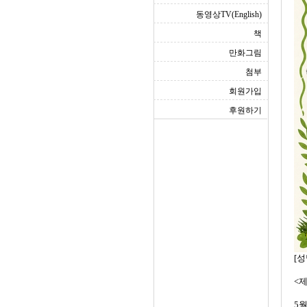
동영상TV(English)
책
만화그림
첨부
회원가입
후원하기
[성
<
5