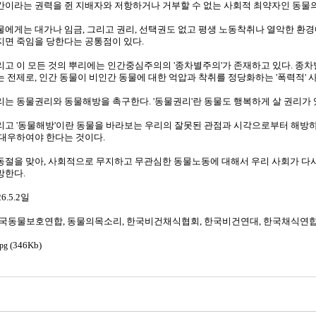
간이라는 권력을 쥔 지배자와 저항하거나 거부할 수 없는 사회적 최약자인 동물의
물에게는 대가나 임금, 그리고 권리, 선택권도 없고 평생 노동착취나 열악한 환
지면 죽임을 당한다는 공통점이 있다.
리고 이 모든 것의 뿌리에는 인간중심주의의 '종차별주의'가 존재하고 있다. 종
는 전제로, 인간 동물이 비인간 동물에 대한 억압과 착취를 정당화하는 '폭력적' 
리는 동물권리와 동물해방을 촉구한다. '동물권리'란 동물도 행복하게 살 권리가 
리고 '동물해방'이란 동물을 바라보는 우리의 잘못된 관점과 시각으로부터 해방
 대우하여야 한다는 것이다.
동절을 맞아, 사회적으로 무지하고 무관심한 동물노동에 대해서 우리 사회가 다
망한다.
26.5.2일
한국동물보호연합, 동물의목소리, 한국비건채식협회, 한국비건연대, 한국채식연합
(346Kb)
jpg