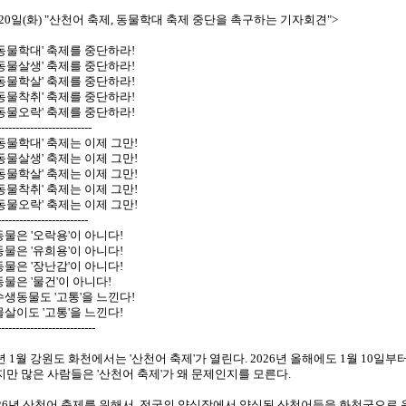
.20일(화) "산천어 축제, 동물학대 축제 중단을 촉구하는 기자회견">
'동물학대' 축제를 중단하라!
'동물살생' 축제를 중단하라!
'동물학살' 축제를 중단하라!
'동물착취' 축제를 중단하라!
'동물오락' 축제를 중단하라!
--------------------------
'동물학대' 축제는 이제 그만!
'동물살생' 축제는 이제 그만!
'동물학살' 축제는 이제 그만!
'동물착취' 축제는 이제 그만!
'동물오락' 축제는 이제 그만!
-------------------------
동물은 '오락용'이 아니다!
동물은 '유희용'이 아니다!
동물은 '장난감'이 아니다!
동물은 '물건'이 아니다!
수생동물도 '고통'을 느낀다!
물살이도 '고통'을 느낀다!
---------------------------
 1월 강원도 화천에서는 '산천어 축제'가 열린다. 2026년 올해에도 1월 10일부터
지만 많은 사람들은 '산천어 축제'가 왜 문제인지를 모른다.
026년 산천어 축제를 위해서, 전국의 양식장에서 양식된 산천어들을 화천군으로 운