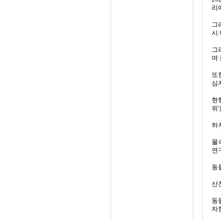
리
그
시
그
며
또
심
현
위
하
물
연
동
산
동
자