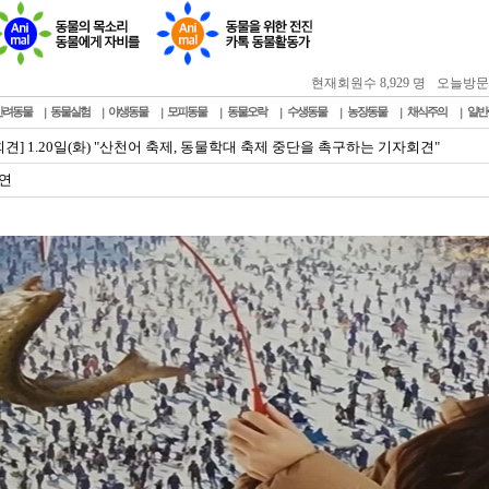
현재회원수 8,929 명
오늘방문자 :
반려동물
동물실험
야생동물
모피동물
동물오락
수생동물
농장동물
채식주의
일반
견] 1.20일(화) "산천어 축제, 동물학대 축제 중단을 촉구하는 기자회견"
연