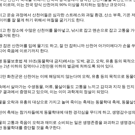
에 이르며, 이는 전국 양식 산천어의 90% 이상을 차지하는 엄청난 규모이다.
리고 운송 과정에서 산천어들은 심각한 스트레스와 과밀 환경, 산소 부족, 기온 저
 미끼를 잘 물게 하기 위해서 며칠을 굶기기도 한다.
리고 한 장소에 수많은 산천어를 몰아넣고, 낚시로 잡고 맨손으로 잡고 고통을 
 즐거워 한다.
한 잡은 산천어를 입에 물기도 하고, 잘 안 잡히니까 산천어 아가미에다가 손을 쑤
지어 죽음에 이르기까지 한다.
행 동물보호법 제 10조(동물학대 금지)에서는 '도박, 광고, 오락, 유흥 등의 목
'는 2년 이하의 징역이나 2천만원 이하의 벌금에 처하도록 되어 있다.
지만 화천군은 산천어는 이에 해당되지 않는다며 오락, 유흥 등의 목적으로 동물
속에서 살아가는 수생동물, 어류, 물살이들도 고통을 느끼고 감각과 지각 등 인
구 결과에서 증명되고 있으며, 이는 이미 과학계의 정설이 되었다.
물을 오락과 유흥의 대상으로 가지고 놀며 죽이는 축제는 동물학대 축제, 동물살
천어 축제는 참가자들에게 동물학대에 대한 경각심을 무디게 하고, 생명감수성의 
물의 고통과 죽음이 오락과 재미로 소비되는 일은 생명존중을 파괴하고 생명경시
한 동물학대를 중단할 것을 촉구한다.