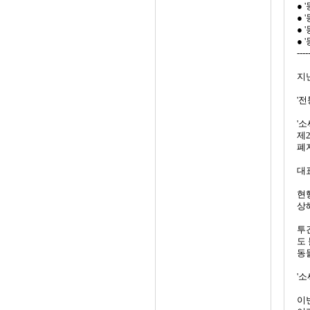
● 
● 
● 
● 
----
지난
'
'
제
폐
대
현
상
투
도
동
'
이