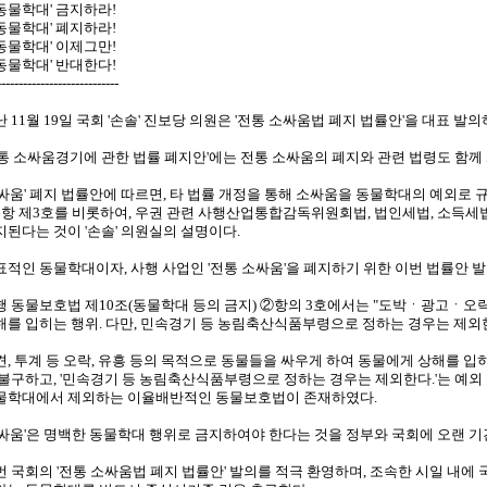
'동물학대' 금지하라!
'동물학대' 폐지하라!
'동물학대' 이제그만!
'동물학대' 반대한다!
----------------------------
 11월 19일 국회 '손솔' 진보당 의원은 '전통 소싸움법 폐지 법률안'을 대표 발의
전통 소싸움경기에 관한 법률 폐지안'에는 전통 소싸움의 폐지와 관련 법령도 함께
소싸움' 폐지 법률안에 따르면, 타 법률 개정을 통해 소싸움을 동물학대의 예외로 
2항 제3호를 비롯하여, 우권 관련 사행산업통합감독위원회법, 법인세법, 소득세
지된다는 것이 '손솔' 의원실의 설명이다.
표적인 동물학대이자, 사행 사업인 '전통 소싸움'을 폐지하기 위한 이번 법률안 
행 동물보호법 제10조(동물학대 등의 금지) ②항의 3호에서는 "도박ㆍ광고ㆍ
해를 입히는 행위. 다만, 민속경기 등 농림축산식품부령으로 정하는 경우는 제외한
견, 투계 등 오락, 유흥 등의 목적으로 동물들을 싸우게 하여 동물에게 상해를 
 불구하고, '민속경기 등 농림축산식품부령으로 정하는 경우는 제외한다.'는 예외
물학대에서 제외하는 이율배반적인 동물보호법이 존재하였다.
소싸움'은 명백한 동물학대 행위로 금지하여야 한다는 것을 정부와 국회에 오랜 기
번 국회의 '전통 소싸움법 폐지 법률안' 발의를 적극 환영하며, 조속한 시일 내에