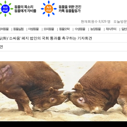
현재회원수 8,929 명
오늘방문자 :
반려동물
동물실험
야생동물
모피동물
동물오락
수생동물
농장동물
채식주의
일반
6일(화) '소싸움' 폐지 법안의 국회 통과를 촉구하는 기자회견
연