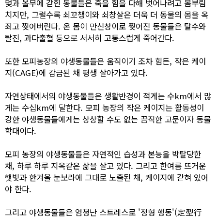
덫과 올무에 갇힌 동물들은 죽을 힘을 다해 벗어나려고 몸부림
치지만, 그럴수록 쇠꼬챙이와 쇠창살은 더욱 더 동물의 몸을 옥
죄고 찢어버린다. 온 몸이 만신창이로 찢어진 동물들은 탈수와
탈진, 과다출혈 등으로 서서히 고통스럽게 죽어간다.
또한 모피농장의 야생동물들은 움직이기 조차 힘든, 작은 케이
지(CAGE)에 감금된 채 평생 살아가고 있다.
자연상태에서의 야생동물들은 생활반경이 적게는 수km에서 많
게는 수십km에 달한다. 모피 농장의 작은 케이지는 활동성이
강한 야생동물들에게는 상상할 수도 없는 끔직한 고문이자 동물
학대이다.
모피 농장의 야생동물들은 자연적인 습성과 본능을 박탈당한
채, 하루 하루 지옥같은 삶을 살고 있다. 그리고 한여름 뜨거운
햇빛과 한겨울 눈보라에 그대로 노출된 채, 케이지에 갇혀 있어
야 한다.
그리고 야생동물들은 엄청난 스트레스로 '정형 행동'(定型行