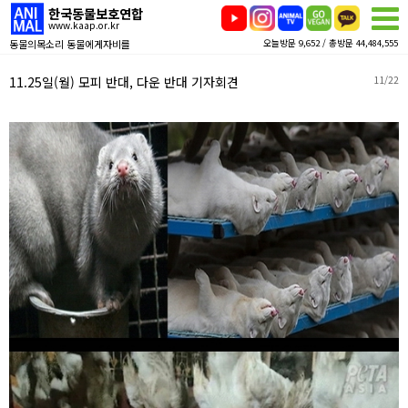
한국동물보호연합
www.kaap.or.kr
동물의목소리 동물에게자비를
오늘방문 9,652 / 총방문 44,484,555
11.25일(월) 모피 반대, 다운 반대 기자회견
11/22