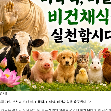
명서]
"5월 24일 부처님 오신 날, 비폭력, 비살생, 비건채식을 촉구한다!" >
월 24일은 '부처님 오신 날'이다. 모든 생명의 고통을 편안케 하기 위하여, 이 세