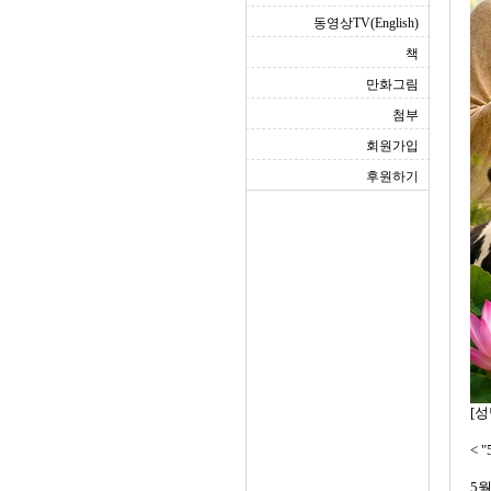
동영상TV(English)
책
만화그림
첨부
회원가입
후원하기
[성
< 
5