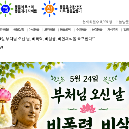
현재회원수 8,929 명
오늘방문자 :
반려동물
동물실험
야생동물
모피동물
동물오락
수생동물
농장동물
채식주의
일반
24일 부처님 오신 날, 비폭력, 비살생, 비건채식을 촉구한다!"
연