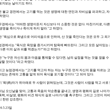
새겨보는 날이기도 하다.
은 불교 경전에서는 고기를 먹는 것은 생명에 대한 연민과 자비심을 파괴하고, 
 하였다.
구경에서는 "어떠한 생명이든지 자신보다 더 소중한 것은 없다. 마찬가지로, 다른
 생명을 죽이거나 죽이게 하지 말라."고 하였다.
한 "욕심으로 화냄으로 어리석음으로 인하여, 산 것을 죽인다는 것은 모두 그 죄가
엄경에서는 "육식은 욕망을 증가시키며 탐욕에 빠뜨린다. 그리고 모든 살아있는 
 다른 이의 살과 피를 먹겠는가?”라고 하였다.
한 "누구든 자신의 몸과 마음을 통제할 수 있다면, 남의 살점을 먹는 것을 끊을 수 
탈할 것이다."라고 하였다.
리고 능엄경에서는 “고기를 먹고자 하는 자는 누구든 먼저 자신의 몸을 자르는 고
아있는 존재의 고통을 알게 되어 육식을 포기할 것이다."고 되어 있다.
기 '육'(肉)자가 위아래로 두 사람이 얽혀있는데, 그것은 사람이 사람을 먹고 서로 
처님 오신날을 맞아, 고통과 죽음의 악순환을 끝내고, 생명과 평화의 길로 나아가
폭력, 비살생, 평화의 비건 채식의 길로 나아가기를 촉구한다. 그리고 그것이 자
시 한번 강조한다.
26.5.23일