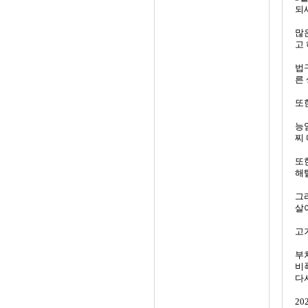
되
많
고
법
른
또
능
찌
또
해
그
살
고
부
비
다
20