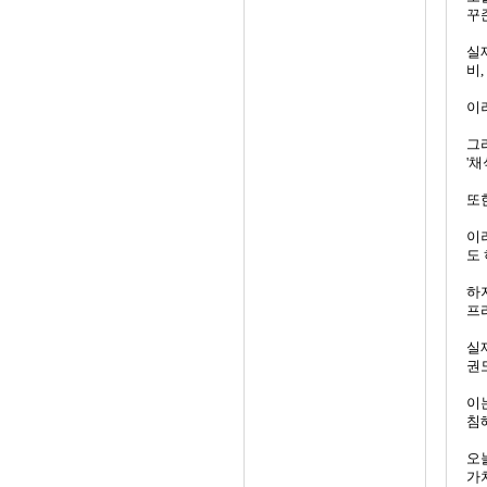
꾸
실
비
이
그
'채
또
이
도 
하
프
실제
권
이
침
오
가