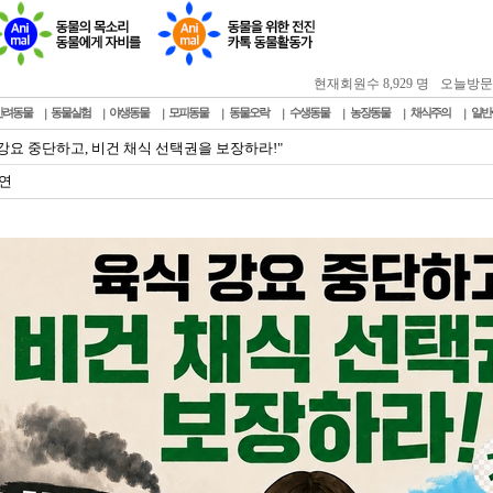
현재회원수 8,929 명
오늘방문자 :
반려동물
동물실험
야생동물
모피동물
동물오락
수생동물
농장동물
채식주의
일반
 강요 중단하고, 비건 채식 선택권을 보장하라!"
연