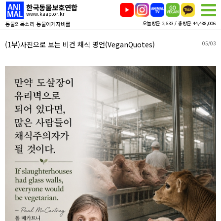
한국동물보호연합
www.kaap.or.kr
동물의목소리 동물에게자비를
오늘방문 2,633 / 총방문 44,488,006
(1부)사진으로 보는 비건 채식 명언(VeganQuotes)
05/03