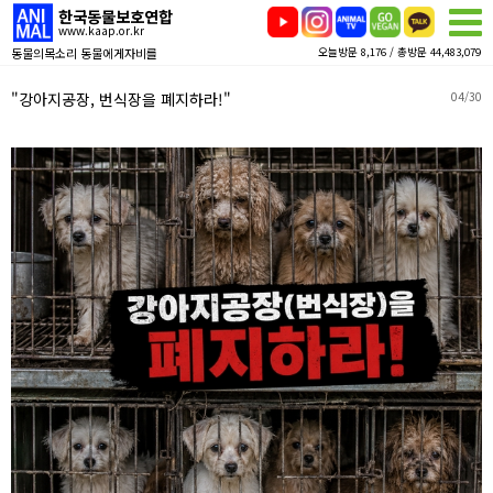
한국동물보호연합
www.kaap.or.kr
동물의목소리 동물에게자비를
오늘방문 8,176 / 총방문 44,483,079
"강아지공장, 번식장을 폐지하라!"
04/30