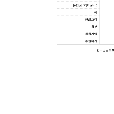
동영상TV(English)
책
만화그림
첨부
회원가입
후원하기
한국동물보호연합(Ko