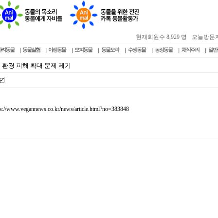
현재회원수 8,929 명
오늘방문자 : 
반려동물
동물실험
야생동물
모피동물
동물오락
수생동물
농장동물
채식주의
일반
 환경 피해 확대 문제 제기
연
ps://www.vegannews.co.kr/news/article.html?no=383848