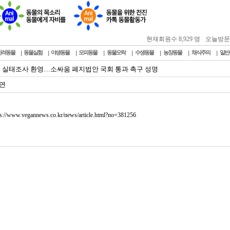
현재회원수 8,929 명
오늘방문자 :
반려동물
동물실험
야생동물
모피동물
동물오락
수생동물
농장동물
채식주의
일반
 실태조사 환영…소싸움 폐지법안 국회 통과 촉구 성명
연
ps://www.vegannews.co.kr/news/article.html?no=381256