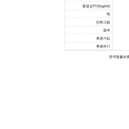
동영상TV(English)
책
만화그림
첨부
회원가입
후원하기
한국동물보호연합(Ko