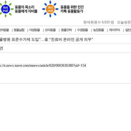
현재회원수 8,929 명
오늘방문자 :
반려동물
동물실험
야생동물
모피동물
동물오락
수생동물
농장동물
채식주의
일반
동물병원 표준수가제 도입”…金 “진료비 온라인 공개 의무”
연
ps://n.news.naver.com/mnews/article/020/0003636380?sid=154