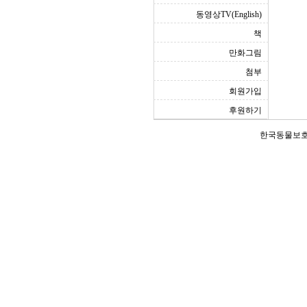
동영상TV(English)
책
만화그림
첨부
회원가입
후원하기
한국동물보호연합(Ko