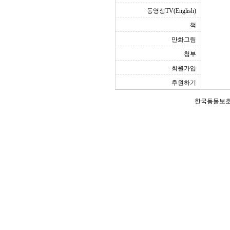
동영상TV(English)
책
만화그림
첨부
회원가입
후원하기
한국동물보호연합(Ko