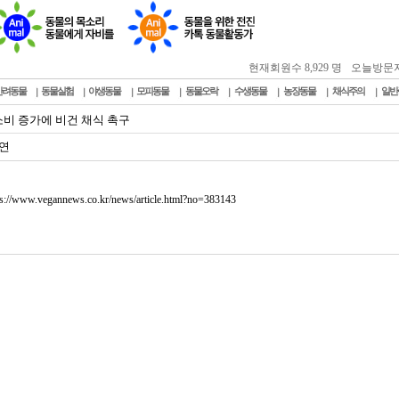
현재회원수 8,929 명
오늘방문자 : 
반려동물
동물실험
야생동물
모피동물
동물오락
수생동물
농장동물
채식주의
일반
소비 증가에 비건 채식 촉구
연
ps://www.vegannews.co.kr/news/article.html?no=383143