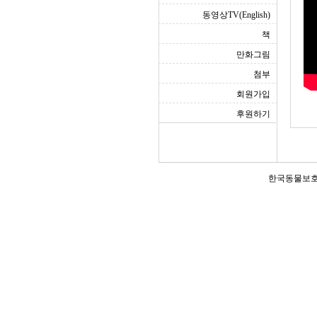
동영상TV(English)
책
만화그림
첨부
회원가입
후원하기
한국동물보호연합(Ko