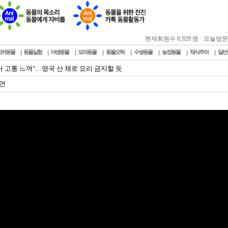
현재회원수 8,929 명
오늘방문자 :
반려동물
동물실험
야생동물
모피동물
동물오락
수생동물
농장동물
채식주의
일반
터 고통 느껴"…영국 산 채로 요리 금지할 듯
연